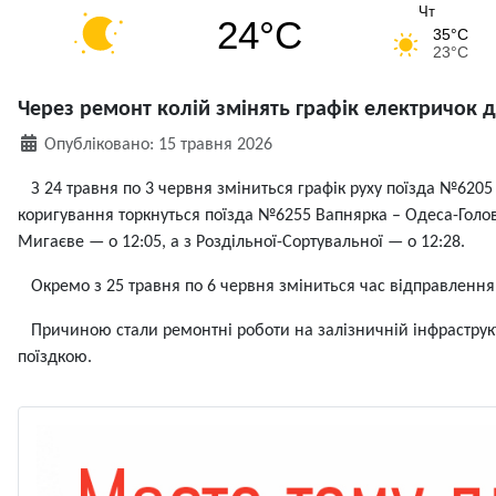
Чт
24°C
35°C
23°C
Через ремонт колій змінять графік електричок д
Деталі
Опубліковано: 15 травня 2026
З 24 травня по 3 червня зміниться графік руху поїзда №6205 Р
коригування торкнуться поїзда №6255 Вапнярка – Одеса-Головна
Мигаєве — о 12:05, а з Роздільної-Сортувальної — о 12:28.
Окремо з 25 травня по 6 червня зміниться час відправлення 
Причиною стали ремонтні роботи на залізничній інфраструкту
поїздкою.