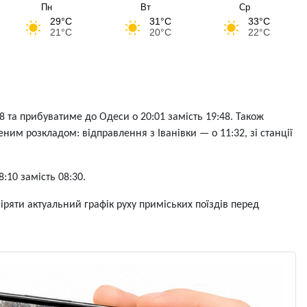
Пн
Вт
Ср
29°C
31°C
33°C
21°C
20°C
22°C
8 та прибуватиме до Одеси о 20:01 замість 19:48. Також
ним розкладом: відправлення з Іванівки — о 11:32, зі станції
10 замість 08:30.
ряти актуальний графік руху приміських поїздів перед