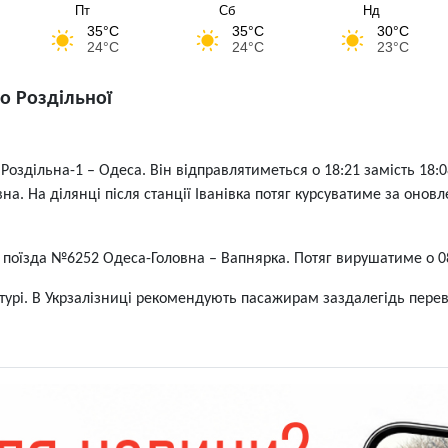
Пт
Сб
Нд
35°C
35°C
30°C
24°C
24°C
23°C
о Роздільної
оздільна-1 – Одеса. Він відправлятиметься о 18:21 замість 18:0
. На ділянці після станції Іванівка потяг курсуватиме за оновле
поїзда №6252 Одеса-Головна – Вапнярка. Потяг вирушатиме о 08:
рі. В Укрзалізниці рекомендують пасажирам заздалегідь переві