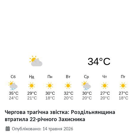
34°C
Сб
Нд
Пн
Вт
Ср
Чт
Пт
35°C
29°C
30°C
32°C
30°C
27°C
27°C
24°C
21°C
18°C
20°C
20°C
20°C
18°C
Чергова трагічна звістка: Роздільнянщина
втратила 22-річного Захисника
Деталі
Опубліковано: 14 травня 2026