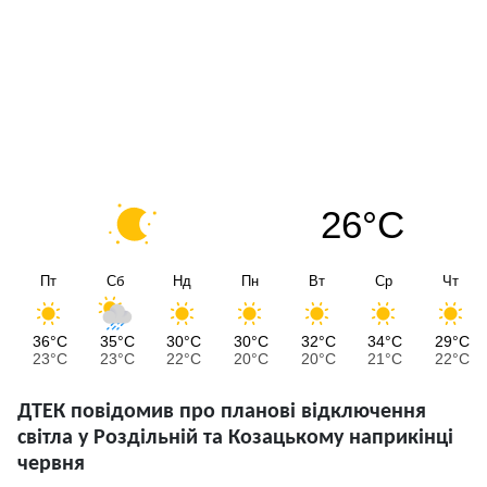
26°C
Пт
Сб
Нд
Пн
Вт
Ср
Чт
36°C
35°C
30°C
30°C
32°C
34°C
29°C
23°C
23°C
22°C
20°C
20°C
21°C
22°C
ДТЕК повідомив про планові відключення
світла у Роздільній та Козацькому наприкінці
червня