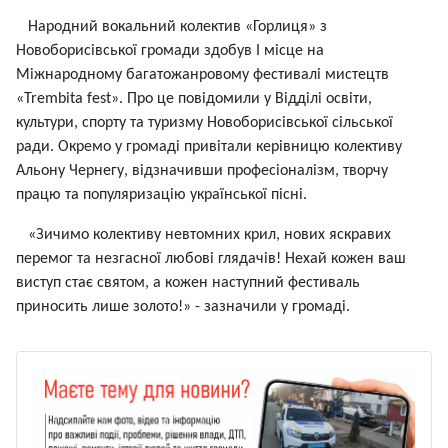
Народний вокальний колектив «Горлиця» з
Новоборисівської громади здобув І місце на
Міжнародному багатожанровому фестивалі мистецтв
«Trembita fest». Про це повідомили у Відділі освіти,
культури, спорту та туризму Новоборисівської сільської
ради. Окремо у громаді привітали керівницю колективу
Альону Чернегу, відзначивши професіоналізм, творчу
працю та популяризацію української пісні.
«Зичимо колективу невтомних крил, нових яскравих
перемог та незгасної любові глядачів! Нехай кожен ваш
виступ стає святом, а кожен наступний фестиваль
приносить лише золото!» - зазначили у громаді.