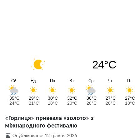
24°C
Сб
Нд
Пн
Вт
Ср
Чт
Пт
35°C
29°C
30°C
32°C
30°C
27°C
27°C
24°C
21°C
18°C
20°C
20°C
20°C
18°C
«Горлиця» привезла «золото» з
міжнародного фестивалю
Деталі
Опубліковано: 12 травня 2026