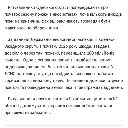
Рятувальники Одеської області попереджають про
початок сезону пожеж в екосистемах. Хоча кількість виїздів
поки не критична, фахівці закликають громадян бути
максимально обережними.
За даними Державної екологічної інспекції Південно-
Західного округу, з початку 2026 року шкода, завдана
довкіллю через такі пожежі, перевищила 180 мільйонів
гривень. Одна з основних причин - недбалість: кинуті
недопалки, залишені багаття чи випалювання трави. У
ДСНС наголошують, що наслідки таких пожеж набагато
серйозніші за випалену траву. Це знищені домівки, отруєне
повітря та пошкоджена земля, яка й так страждає від війни.
Рятувальники просять жителів Роздільнянщини та всієї
області дотримуватися правил пожежної безпеки та не
провокувати займання.