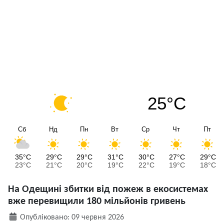
25°C
Сб
Нд
Пн
Вт
Ср
Чт
Пт
35°C
29°C
29°C
31°C
30°C
27°C
29°C
23°C
21°C
20°C
19°C
22°C
19°C
18°C
На Одещині збитки від пожеж в екосистемах
вже перевищили 180 мільйонів гривень
Деталі
Опубліковано: 09 червня 2026