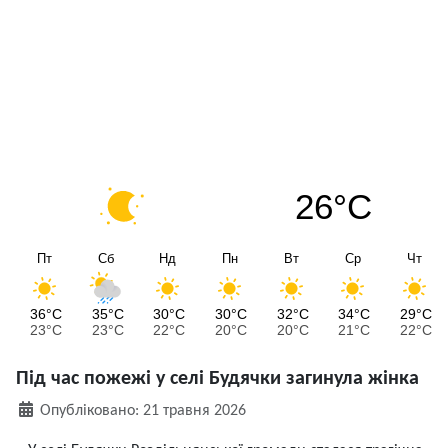
26°C
Пт
Сб
Нд
Пн
Вт
Ср
Чт
36°C
35°C
30°C
30°C
32°C
34°C
29°C
23°C
23°C
22°C
20°C
20°C
21°C
22°C
Під час пожежі у селі Будячки загинула жінка
Деталі
Опубліковано: 21 травня 2026