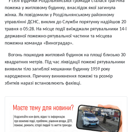
У селі Будячки Роздільнянської громади сталася трагічна
пожежа у житловому будинку, внаслідок якої загинула
жінка. Як повідомили у Роздільнянському районному
управлінні ДСНС, виклик до Служби порятунку надійшов 20
травня о 05:28. На місце події виїжджали рятувальники 14-ї
державної пожежно-рятувальної частини та місцева
пожежна команда «Виноградар».
Вогонь пошкодив житловий будинок на площі близько 30
квадратних метрів. Під час ліквідації пожежі рятувальники
виявили тіло загиблої мешканки будинку 1959 року
народження. Причину виникнення пожежі та розмір
збитків наразі встановлюють фахівці.