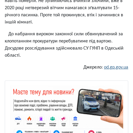
навіть померти. Не зупиняючись вчиняти злочини, вже в
2020 році нетверезий вітчим намагався зґвалтувати 15-
річного пасинка. Проте той прокинувся, втік і зачинився в
іншій кімнаті.
До набрання вироком законної сили обвинувачений за
клопотанням прокуратури перебуватиме під вартою.
Досудове розслідування здійснювало СУ ГУНП в Одеській
області.
Джерело:
od.gp.gov.ua