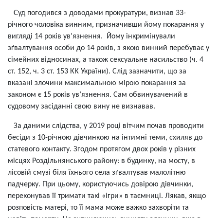
Суд погодився з доводами прокуратури, визнав 33-
річного чоловіка винним, призначивши йому покарання у
вигляді 14 років ув’язнення. Йому інкримінували
зґвалтування особи до 14 років, з якою винний перебуває у
сімейних відносинах, а також сексуальне насильство (ч. 4
ст. 152, ч. 3 ст. 153 КК України). Слід зазначити, що за
вказані злочини максимальною мірою покарання за
законом є 15 років ув’язнення. Сам обвинувачений в
судовому засіданні свою вину не визнавав.
За даними слідства, у 2019 році вітчим почав проводити
бесіди з 10-річною дівчинкою на інтимні теми, схиляв до
статевого контакту. Згодом протягом двох років у різних
місцях Роздільнянського району: в будинку, на мосту, в
лісовій смузі біля їхнього села зґвалтував малолітню
падчерку. При цьому, користуючись довірою дівчинки,
переконував її тримати такі «ігри» в таємниці. Лякав, якщо
розповість матері, то її мама може важко захворіти та