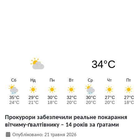
34°C
Сб
Нд
Пн
Вт
Ср
Чт
Пт
35°C
29°C
30°C
32°C
30°C
27°C
27°C
24°C
21°C
18°C
20°C
20°C
20°C
18°C
Прокурори забезпечили реальне покарання
вітчиму-ґвалтівнику – 14 років за ґратами
Деталі
Опубліковано: 21 травня 2026