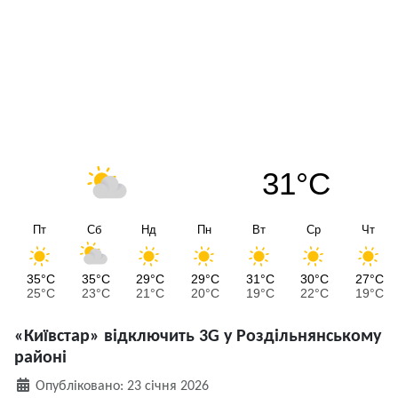
31°C
Пт
Сб
Нд
Пн
Вт
Ср
Чт
35°C
35°C
29°C
29°C
31°C
30°C
27°C
25°C
23°C
21°C
20°C
19°C
22°C
19°C
«Київстар» відключить 3G у Роздільнянському
районі
Деталі
Опубліковано: 23 січня 2026