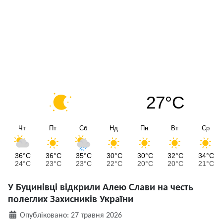
27°C
Чт
Пт
Сб
Нд
Пн
Вт
Ср
36°C
36°C
35°C
30°C
30°C
32°C
34°C
24°C
23°C
23°C
22°C
20°C
20°C
21°C
У Буцинівці відкрили Алею Слави на честь
полеглих Захисників України
Деталі
Опубліковано: 27 травня 2026