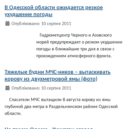
В Одесской области ожидается резкое
ухудшение погоды
Деталі
Опубліковано: 10 серпня 2011
Гидрометцентр Черного и Азовского
морей предупреждает о резком ухудшении
погоды в ближайшие три дня в связи с
прохождением атмосферного фронта.
Тяжелые будни МЧС-ников – вытаскивать
корову из двухметровой ямы (фото)
Деталі
Опубліковано: 10 серпня 2011
Спасатели
МЧС
вытащили
8
августа
корову
из
ямы
глубиной
два
метра
в
Раздельнянском
районе
Одесской
области
.