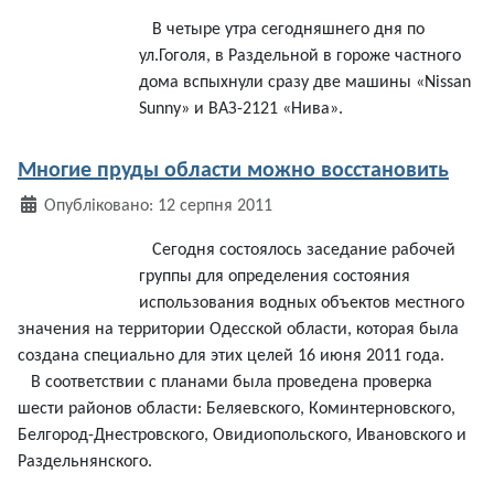
В
четыре
утра
сегодняшнего
дня
по
ул.Гоголя
, в
Раздельной
в
гороже
частного
дома
вспыхнули
сразу
две
машины
«Nissan
Sunny» и ВАЗ-2121 «
Нива
».
Многие пруды области можно восстановить
Деталі
Опубліковано: 12 серпня 2011
Сегодня
состоялось
заседание
рабочей
группы
для
определения
состояния
использования
водных
объектов
местного
значения
на
территории
Одесской
области
,
которая
была
создана
специально
для
этих
целей
16
июня
2011
года
.
В
соответствии
с
планами
была
проведена
проверка
шести
районов
области
:
Беляевского
,
Коминтерновского
,
Белгород-Днестровского
,
Овидиопольского
,
Ивановского
и
Раздельнянского
.