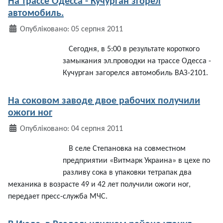
На трассе Одесса - Кучурган згорел
автомобиль.
Деталі
Опубліковано: 05 серпня 2011
Сегодня
, в 5:00 в
результате
короткого
замыкания
эл.проводки
на
трассе
Одесса
-
Кучурган
загорелся
автомобиль
ВАЗ-2101.
На соковом заводе двое рабочих получили
ожоги ног
Деталі
Опубліковано: 04 серпня 2011
В
селе
Степановка
на
совместном
предприятии
«
Витмарк
Украина
» в
цехе
по
разливу
сока
в
упаковки
тетрапак
два
механика
в
возрасте
49 и 42 лет
получили
ожоги
ног,
передает
пресс-служба
МЧС.