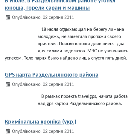
В Июле, в Раздельнянском районе утонул
юноша, горели сараи и машины
Деталі
Опубліковано: 02 серпня 2011
18
июля
отдыхающая
на
берегу
лимана
молодёжь
,
не
заметила
пропажи
своего
приятеля
.
Поиски
юноши
длившиеся
два
дня
силами
водолазов
МЧС
не
увенчались
успехом
.
Тело
парня
было
найдено
лишь
спустя
пять
дней
.
GPS карта Раздельнянского района
Деталі
Опубліковано: 02 серпня 2011
В
рамках
проекта
travelgps
,
начата
работа
над
gps
картой
Раздельнянского
района
.
Кримінальна хроніка (укр.)
Деталі
Опубліковано: 02 серпня 2011