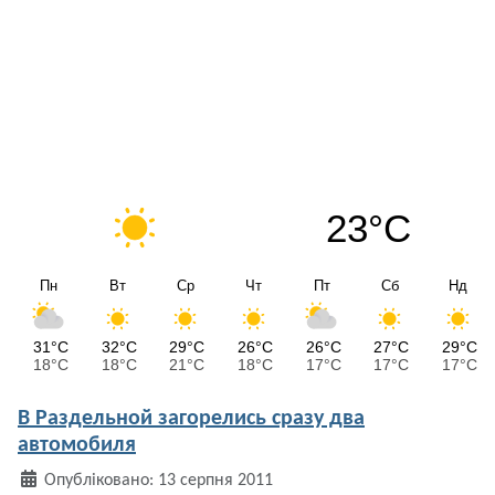
23°C
Пн
Вт
Ср
Чт
Пт
Сб
Нд
31°C
32°C
29°C
26°C
26°C
27°C
29°C
18°C
18°C
21°C
18°C
17°C
17°C
17°C
В Раздельной загорелись сразу два
автомобиля
Деталі
Опубліковано: 13 серпня 2011