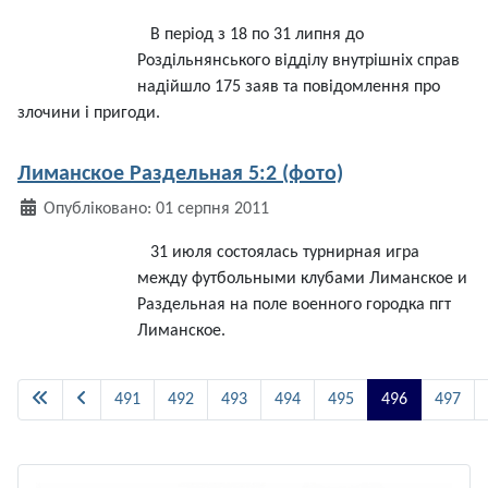
В
період
з 18
по
31
липня
до
Роздільнянського
відділу
внутрішніх
справ
надійшло
175
заяв
та
повідомлення
про
злочини
і
пригоди
.
Лиманское Раздельная 5:2 (фото)
Деталі
Опубліковано: 01 серпня 2011
31
июля
состоялась
турнирная
игра
между
футбольными
клубами
Лиманское
и
Раздельная
на
поле
военного
городка
пгт
Лиманское
.
491
492
493
494
495
496
497
Сторінка 496 із 513