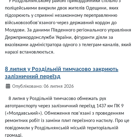
У Роздільнянському районі прикордонники спільно з
поліцейськими викрили двох жителів Одещини, яких
підозрюють у сприянні незаконному переправленню
військовозобов'язаного через державний кордон до
Молдови. За даними Південного регіонального управління
Держприкордонслужби України, фігуранти діяли за
вказівками адміністратора одного з телеграм-каналів, який
наразі встановлюється.
8 липня у Роздільній тимчасово закриють
залізничний переїзд
Деталі
Опубліковано: 06 липня 2026
8 липня у Роздільній тимчасово обмежать рух
автотранспорту через залізничний переїзд 1437 км ПК 9
(«Молдавський»). Обмеження пов'язані з проведенням
ремонтних робіт із заміни плит переїзного настилу. Про це
повідомили у Роздільнянській міській територіальній
громаді.