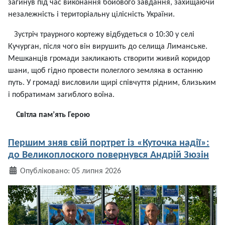
загинув під час виконання бойового завдання, захищаючи
незалежність і територіальну цілісність України.
Зустріч траурного кортежу відбудеться о 10:30 у селі
Кучурган, після чого він вирушить до селища Лиманське.
Мешканців громади закликають створити живий коридор
шани, щоб гідно провести полеглого земляка в останню
путь. У громаді висловили щирі співчуття рідним, близьким
і побратимам загиблого воїна.
Світла пам’ять Герою
Першим зняв свій портрет із «Куточка надії»:
до Великоплоского повернувся Андрій Зюзін
Деталі
Опубліковано: 05 липня 2026