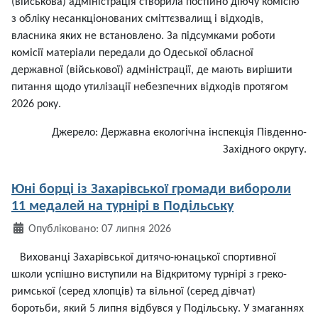
(військова) адміністрація створила постійно діючу комісію
з обліку несанкціонованих сміттєзвалищ і відходів,
власника яких не встановлено. За підсумками роботи
комісії матеріали передали до Одеської обласної
державної (військової) адміністрації, де мають вирішити
питання щодо утилізації небезпечних відходів протягом
2026 року.
Джерело: Державна екологічна інспекція Південно-
Західного округу.
Юні борці із Захарівської громади вибороли
11 медалей на турнірі в Подільську
Деталі
Опубліковано: 07 липня 2026
Вихованці Захарівської дитячо-юнацької спортивної
школи успішно виступили на Відкритому турнірі з греко-
римської (серед хлопців) та вільної (серед дівчат)
боротьби, який 5 липня відбувся у Подільську. У змаганнях