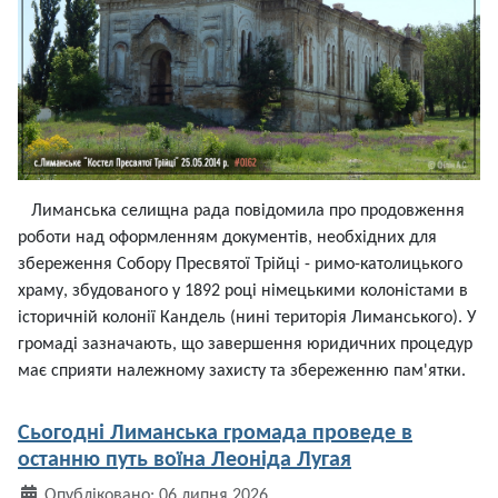
Лиманська селищна рада повідомила про продовження
роботи над оформленням документів, необхідних для
збереження Собору Пресвятої Трійці - римо-католицького
храму, збудованого у 1892 році німецькими колоністами в
історичній колонії Кандель (нині територія Лиманського). У
громаді зазначають, що завершення юридичних процедур
має сприяти належному захисту та збереженню пам'ятки.
Сьогодні Лиманська громада проведе в
останню путь воїна Леоніда Лугая
Деталі
Опубліковано: 06 липня 2026