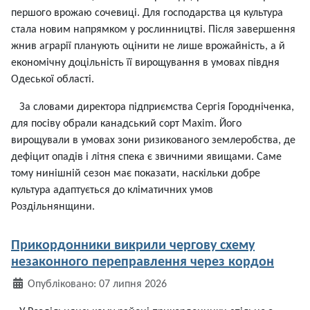
першого врожаю сочевиці. Для господарства ця культура
стала новим напрямком у рослинництві. Після завершення
жнив аграрії планують оцінити не лише врожайність, а й
економічну доцільність її вирощування в умовах півдня
Одеської області.
За словами директора підприємства Сергія Городніченка,
для посіву обрали канадський сорт Maxim. Його
вирощували в умовах зони ризикованого землеробства, де
дефіцит опадів і літня спека є звичними явищами. Саме
тому нинішній сезон має показати, наскільки добре
культура адаптується до кліматичних умов
Роздільнянщини.
Прикордонники викрили чергову схему
незаконного переправлення через кордон
Деталі
Опубліковано: 07 липня 2026