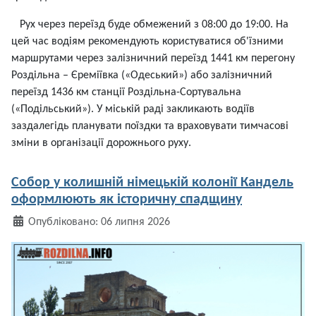
Рух через переїзд буде обмежений з 08:00 до 19:00. На
цей час водіям рекомендують користуватися об'їзними
маршрутами через залізничний переїзд 1441 км перегону
Роздільна – Єреміївка («Одеський») або залізничний
переїзд 1436 км станції Роздільна-Сортувальна
(«Подільський»). У міській раді закликають водіїв
заздалегідь планувати поїздки та враховувати тимчасові
зміни в організації дорожнього руху.
Собор у колишній німецькій колонії Кандель
оформлюють як історичну спадщину
Деталі
Опубліковано: 06 липня 2026