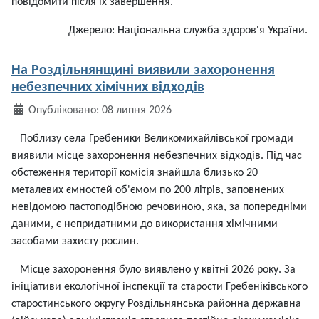
повідомити після їх завершення.
Джерело: Національна служба здоров'я України.
На Роздільнянщині виявили захоронення
небезпечних хімічних відходів
Деталі
Опубліковано: 08 липня 2026
Поблизу села Гребеники Великомихайлівської громади
виявили місце захоронення небезпечних відходів. Під час
обстеження території комісія знайшла близько 20
металевих ємностей об'ємом по 200 літрів, заповнених
невідомою пастоподібною речовиною, яка, за попередніми
даними, є непридатними до використання хімічними
засобами захисту рослин.
Місце захоронення було виявлено у квітні 2026 року. За
ініціативи екологічної інспекції та старости Гребеніківського
старостинського округу Роздільнянська районна державна