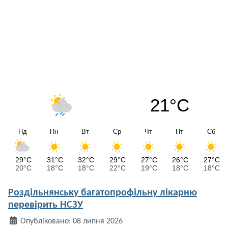
21°C
Нд
Пн
Вт
Ср
Чт
Пт
Сб
29°C
31°C
32°C
29°C
27°C
26°C
27°C
20°C
18°C
18°C
22°C
19°C
18°C
18°C
Роздільнянську багатопрофільну лікарню
перевірить НСЗУ
Деталі
Опубліковано: 08 липня 2026