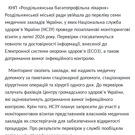
КНП «Роздільнянська багатопрофільна лікарня»
Роздільнянської міської ради увійшла до переліку семи
медичних закладів України, у яких Національна служба
здоров'я України (НСЗУ) проведе позапланові моніторингові
візити у липні 2026 року. Перевірки стосуватимуться
повноти та достовірності інформації, внесеної до
Електронної системи охорони здоров'я (ЕСОЗ), а також
дотримання вимог інфекційного контролю.
Моніторинг охопить заклади, які надають медичну
допомогу за пакетами стаціонарної допомоги, стаціонарних
хірургічних операцій та хірургії одного дня. До перевірок
залучать фахівців Центру громадського здоров'я України,
які оцінюватимуть дотримання вимог інфекційного
контролю. Крім того, НСЗУ планує запросити до участі у
моніторингових візитах представників власників медичних
закладів як спостерігачів для забезпечення відкритості
процедури. Про результати перевірок у службі пообіцяли